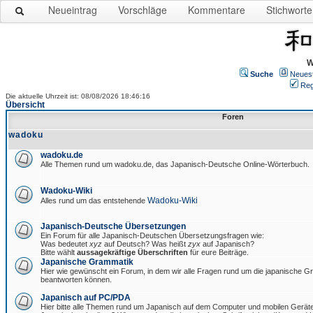
Neueintrag
Vorschläge
Kommentare
Stichworte
W
Suche
Neues
Reg
Die aktuelle Uhrzeit ist: 08/08/2026 18:46:16
Übersicht
Foren
wadoku
wadoku.de
Alle Themen rund um wadoku.de, das Japanisch-Deutsche Online-Wörterbuch.
Wadoku-Wiki
Wadoku-Wiki
Alles rund um das entstehende
Japanisch-Deutsche Übersetzungen
Ein Forum für alle Japanisch-Deutschen Übersetzungsfragen wie:
Was bedeutet
xyz
auf Deutsch? Was heißt
zyx
auf Japanisch?
Bitte wählt
aussagekräftige Überschriften
für eure Beiträge.
Japanische Grammatik
Hier wie gewünscht ein Forum, in dem wir alle Fragen rund um die japanische 
beantworten können.
Japanisch auf PC/PDA
Hier bitte alle Themen rund um Japanisch auf dem Computer und mobilen Gerät