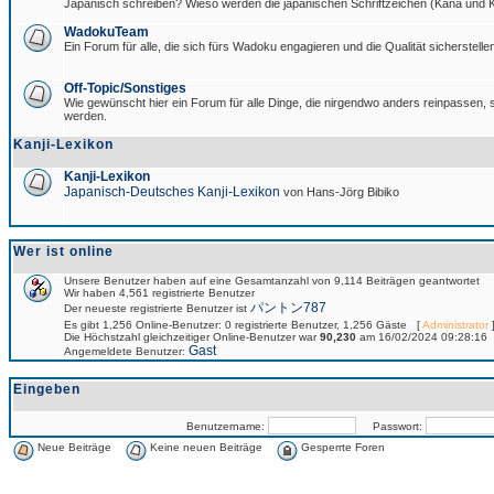
Japanisch schreiben? Wieso werden die japanischen Schriftzeichen (Kana und Ka
WadokuTeam
Ein Forum für alle, die sich fürs Wadoku engagieren und die Qualität sicherstellen
Off-Topic/Sonstiges
Wie gewünscht hier ein Forum für alle Dinge, die nirgendwo anders reinpassen, si
werden.
Kanji-Lexikon
Kanji-Lexikon
Japanisch-Deutsches Kanji-Lexikon
von Hans-Jörg Bibiko
Wer ist online
Unsere Benutzer haben auf eine Gesamtanzahl von 9,114 Beiträgen geantwortet
Wir haben 4,561 registrierte Benutzer
パントン787
Der neueste registrierte Benutzer ist
Es gibt 1,256 Online-Benutzer: 0 registrierte Benutzer, 1,256 Gäste [
Administrator
]
Die Höchstzahl gleichzeitiger Online-Benutzer war
90,230
am 16/02/2024 09:28:16
Gast
Angemeldete Benutzer:
Eingeben
Benutzername:
Passwort:
Neue Beiträge
Keine neuen Beiträge
Gesperrte Foren