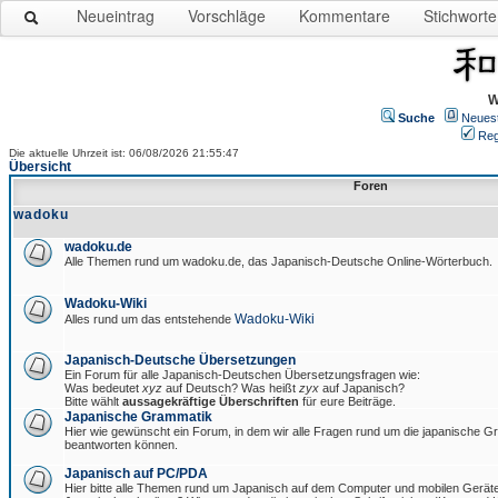
Neueintrag
Vorschläge
Kommentare
Stichworte
W
Suche
Neues
Reg
Die aktuelle Uhrzeit ist: 06/08/2026 21:55:47
Übersicht
Foren
wadoku
wadoku.de
Alle Themen rund um wadoku.de, das Japanisch-Deutsche Online-Wörterbuch.
Wadoku-Wiki
Wadoku-Wiki
Alles rund um das entstehende
Japanisch-Deutsche Übersetzungen
Ein Forum für alle Japanisch-Deutschen Übersetzungsfragen wie:
Was bedeutet
xyz
auf Deutsch? Was heißt
zyx
auf Japanisch?
Bitte wählt
aussagekräftige Überschriften
für eure Beiträge.
Japanische Grammatik
Hier wie gewünscht ein Forum, in dem wir alle Fragen rund um die japanische 
beantworten können.
Japanisch auf PC/PDA
Hier bitte alle Themen rund um Japanisch auf dem Computer und mobilen Gerät