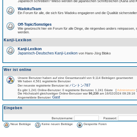
Japanisch schreiben? Wieso werden die japanischen Schriftzeichen (Kana und Ka
WadokuTeam
Ein Forum für alle, die sich fürs Wadoku engagieren und die Qualität sicherstellen
Off-Topic/Sonstiges
Wie gewünscht hier ein Forum für alle Dinge, die nirgendwo anders reinpassen, si
werden.
Kanji-Lexikon
Kanji-Lexikon
Japanisch-Deutsches Kanji-Lexikon
von Hans-Jörg Bibiko
Wer ist online
Unsere Benutzer haben auf eine Gesamtanzahl von 9,114 Beiträgen geantwortet
Wir haben 4,561 registrierte Benutzer
パントン787
Der neueste registrierte Benutzer ist
Es gibt 1,241 Online-Benutzer: 0 registrierte Benutzer, 1,241 Gäste [
Administrator
]
Die Höchstzahl gleichzeitiger Online-Benutzer war
90,230
am 16/02/2024 09:28:16
Gast
Angemeldete Benutzer:
Eingeben
Benutzername:
Passwort:
Neue Beiträge
Keine neuen Beiträge
Gesperrte Foren