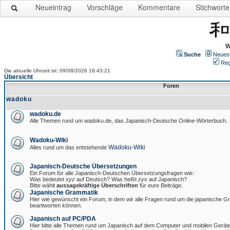
Neueintrag
Vorschläge
Kommentare
Stichworte
W
Suche
Neues
Reg
Die aktuelle Uhrzeit ist: 09/08/2026 16:43:21
Übersicht
Foren
wadoku
wadoku.de
Alle Themen rund um wadoku.de, das Japanisch-Deutsche Online-Wörterbuch.
Wadoku-Wiki
Wadoku-Wiki
Alles rund um das entstehende
Japanisch-Deutsche Übersetzungen
Ein Forum für alle Japanisch-Deutschen Übersetzungsfragen wie:
Was bedeutet
xyz
auf Deutsch? Was heißt
zyx
auf Japanisch?
Bitte wählt
aussagekräftige Überschriften
für eure Beiträge.
Japanische Grammatik
Hier wie gewünscht ein Forum, in dem wir alle Fragen rund um die japanische 
beantworten können.
Japanisch auf PC/PDA
Hier bitte alle Themen rund um Japanisch auf dem Computer und mobilen Gerät