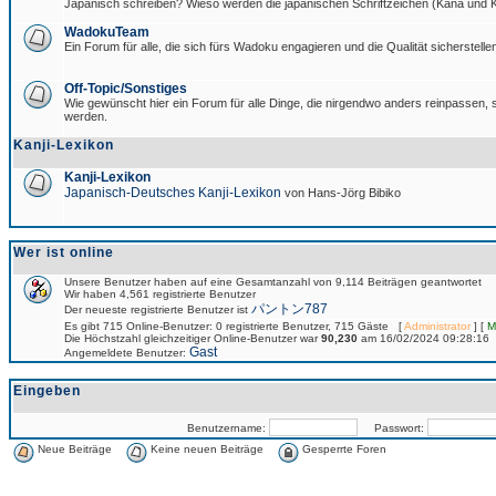
Japanisch schreiben? Wieso werden die japanischen Schriftzeichen (Kana und Ka
WadokuTeam
Ein Forum für alle, die sich fürs Wadoku engagieren und die Qualität sicherstellen
Off-Topic/Sonstiges
Wie gewünscht hier ein Forum für alle Dinge, die nirgendwo anders reinpassen, si
werden.
Kanji-Lexikon
Kanji-Lexikon
Japanisch-Deutsches Kanji-Lexikon
von Hans-Jörg Bibiko
Wer ist online
Unsere Benutzer haben auf eine Gesamtanzahl von 9,114 Beiträgen geantwortet
Wir haben 4,561 registrierte Benutzer
パントン787
Der neueste registrierte Benutzer ist
Es gibt 715 Online-Benutzer: 0 registrierte Benutzer, 715 Gäste [
Administrator
] [
M
Die Höchstzahl gleichzeitiger Online-Benutzer war
90,230
am 16/02/2024 09:28:16
Gast
Angemeldete Benutzer:
Eingeben
Benutzername:
Passwort:
Neue Beiträge
Keine neuen Beiträge
Gesperrte Foren