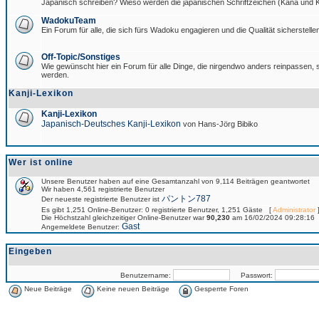
Japanisch schreiben? Wieso werden die japanischen Schriftzeichen (Kana und Ka
WadokuTeam
Ein Forum für alle, die sich fürs Wadoku engagieren und die Qualität sicherstellen
Off-Topic/Sonstiges
Wie gewünscht hier ein Forum für alle Dinge, die nirgendwo anders reinpassen, si
werden.
Kanji-Lexikon
Kanji-Lexikon
Japanisch-Deutsches Kanji-Lexikon
von Hans-Jörg Bibiko
Wer ist online
Unsere Benutzer haben auf eine Gesamtanzahl von 9,114 Beiträgen geantwortet
Wir haben 4,561 registrierte Benutzer
パントン787
Der neueste registrierte Benutzer ist
Es gibt 1,251 Online-Benutzer: 0 registrierte Benutzer, 1,251 Gäste [
Administrator
]
Die Höchstzahl gleichzeitiger Online-Benutzer war
90,230
am 16/02/2024 09:28:16
Gast
Angemeldete Benutzer:
Eingeben
Benutzername:
Passwort:
Neue Beiträge
Keine neuen Beiträge
Gesperrte Foren