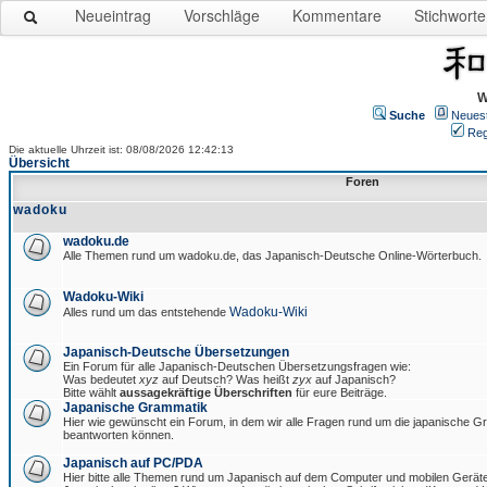
Neueintrag
Vorschläge
Kommentare
Stichworte
W
Suche
Neues
Reg
Die aktuelle Uhrzeit ist: 08/08/2026 12:42:13
Übersicht
Foren
wadoku
wadoku.de
Alle Themen rund um wadoku.de, das Japanisch-Deutsche Online-Wörterbuch.
Wadoku-Wiki
Wadoku-Wiki
Alles rund um das entstehende
Japanisch-Deutsche Übersetzungen
Ein Forum für alle Japanisch-Deutschen Übersetzungsfragen wie:
Was bedeutet
xyz
auf Deutsch? Was heißt
zyx
auf Japanisch?
Bitte wählt
aussagekräftige Überschriften
für eure Beiträge.
Japanische Grammatik
Hier wie gewünscht ein Forum, in dem wir alle Fragen rund um die japanische 
beantworten können.
Japanisch auf PC/PDA
Hier bitte alle Themen rund um Japanisch auf dem Computer und mobilen Gerät