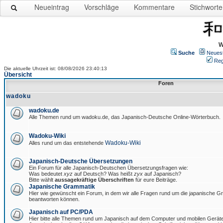
Neueintrag
Vorschläge
Kommentare
Stichworte
W
Suche
Neues
Reg
Die aktuelle Uhrzeit ist: 08/08/2026 23:40:13
Übersicht
Foren
wadoku
wadoku.de
Alle Themen rund um wadoku.de, das Japanisch-Deutsche Online-Wörterbuch.
Wadoku-Wiki
Wadoku-Wiki
Alles rund um das entstehende
Japanisch-Deutsche Übersetzungen
Ein Forum für alle Japanisch-Deutschen Übersetzungsfragen wie:
Was bedeutet
xyz
auf Deutsch? Was heißt
zyx
auf Japanisch?
Bitte wählt
aussagekräftige Überschriften
für eure Beiträge.
Japanische Grammatik
Hier wie gewünscht ein Forum, in dem wir alle Fragen rund um die japanische 
beantworten können.
Japanisch auf PC/PDA
Hier bitte alle Themen rund um Japanisch auf dem Computer und mobilen Gerät