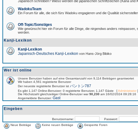
Japanisch schreiben? Wieso werden die japanischen Schriftzeichen (Kana und Ka
WadokuTeam
Ein Forum für alle, die sich fürs Wadoku engagieren und die Qualität sicherstellen
Off-Topic/Sonstiges
Wie gewünscht hier ein Forum für alle Dinge, die nirgendwo anders reinpassen, si
werden.
Kanji-Lexikon
Kanji-Lexikon
Japanisch-Deutsches Kanji-Lexikon
von Hans-Jörg Bibiko
Wer ist online
Unsere Benutzer haben auf eine Gesamtanzahl von 9,114 Beiträgen geantwortet
Wir haben 4,561 registrierte Benutzer
パントン787
Der neueste registrierte Benutzer ist
Es gibt 1,147 Online-Benutzer: 0 registrierte Benutzer, 1,147 Gäste [
Administrator
]
Die Höchstzahl gleichzeitiger Online-Benutzer war
90,230
am 16/02/2024 09:28:16
Gast
Angemeldete Benutzer:
Eingeben
Benutzername:
Passwort:
Neue Beiträge
Keine neuen Beiträge
Gesperrte Foren