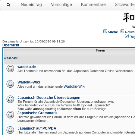
Neueintrag
Vorschläge
Kommentare
Stichworte
W
Suche
Neues
Reg
Die aktuelle Uhrzeit ist: 10/08/2026 09:33:26
Übersicht
Foren
wadoku
wadoku.de
Alle Themen rund um wadoku.de, das Japanisch-Deutsche Online-Wörterbuch.
Wadoku-Wiki
Wadoku-Wiki
Alles rund um das entstehende
Japanisch-Deutsche Übersetzungen
Ein Forum für alle Japanisch-Deutschen Übersetzungsfragen wie:
Was bedeutet
xyz
auf Deutsch? Was heißt
zyx
auf Japanisch?
Bitte wählt
aussagekräftige Überschriften
für eure Beiträge.
Japanische Grammatik
Hier wie gewünscht ein Forum, in dem wir alle Fragen rund um die japanische 
beantworten können.
Japanisch auf PC/PDA
Hier bitte alle Themen rund um Japanisch auf dem Computer und mobilen Gerät