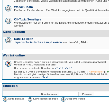
Japanisch schreiben? Wieso werden die japanischen Schriftzeichen (Kana und Ka
WadokuTeam
Ein Forum für alle, die sich fürs Wadoku engagieren und die Qualität sicherstellen
Off-Topic/Sonstiges
Wie gewünscht hier ein Forum für alle Dinge, die nirgendwo anders reinpassen, si
werden.
Kanji-Lexikon
Kanji-Lexikon
Japanisch-Deutsches Kanji-Lexikon
von Hans-Jörg Bibiko
Wer ist online
Unsere Benutzer haben auf eine Gesamtanzahl von 9,114 Beiträgen geantwortet
Wir haben 4,561 registrierte Benutzer
パントン787
Der neueste registrierte Benutzer ist
Es gibt 124 Online-Benutzer: 0 registrierte Benutzer, 124 Gäste [
Administrator
] [
M
Die Höchstzahl gleichzeitiger Online-Benutzer war
90,230
am 16/02/2024 09:28:16
Gast
Angemeldete Benutzer:
Eingeben
Benutzername:
Passwort:
Neue Beiträge
Keine neuen Beiträge
Gesperrte Foren