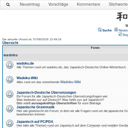
Neueintrag
Vorschläge
Kommentare
Stichworte
W
Suche
Neues
Reg
Die aktuelle Uhrzeit ist: 07/08/2026 15:49:24
Übersicht
Foren
wadoku
wadoku.de
Alle Themen rund um wadoku.de, das Japanisch-Deutsche Online-Wörterbuch.
Wadoku-Wiki
Wadoku-Wiki
Alles rund um das entstehende
Japanisch-Deutsche Übersetzungen
Ein Forum für alle Japanisch-Deutschen Übersetzungsfragen wie:
Was bedeutet
xyz
auf Deutsch? Was heißt
zyx
auf Japanisch?
Bitte wählt
aussagekräftige Überschriften
für eure Beiträge.
Japanische Grammatik
Hier wie gewünscht ein Forum, in dem wir alle Fragen rund um die japanische 
beantworten können.
Japanisch auf PC/PDA
Hier bitte alle Themen rund um Japanisch auf dem Computer und mobilen Gerät