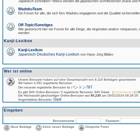
Japanisch schreiben? Wieso werden die japanischen Schriftzeichen (Kana und Ka
WadokuTeam
Ein Forum für alle, die sich fürs Wadoku engagieren und die Qualität sicherstellen
Off-Topic/Sonstiges
Wie gewünscht hier ein Forum für alle Dinge, die nirgendwo anders reinpassen, si
werden.
Kanji-Lexikon
Kanji-Lexikon
Japanisch-Deutsches Kanji-Lexikon
von Hans-Jörg Bibiko
Wer ist online
Unsere Benutzer haben auf eine Gesamtanzahl von 9,114 Beiträgen geantwortet
Wir haben 4,561 registrierte Benutzer
パントン787
Der neueste registrierte Benutzer ist
Es gibt 940 Online-Benutzer: 0 registrierte Benutzer, 940 Gäste [
Administrator
] [
M
Die Höchstzahl gleichzeitiger Online-Benutzer war
90,230
am 16/02/2024 09:28:16
Gast
Angemeldete Benutzer:
Eingeben
Benutzername:
Passwort:
Neue Beiträge
Keine neuen Beiträge
Gesperrte Foren