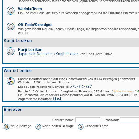
Japanisch schreiben? Wieso werden die japanischen Schriftzeichen (Kana und Ka
WadokuTeam
Ein Forum für alle, die sich fürs Wadoku engagieren und die Qualität sicherstellen
Off-Topic/Sonstiges
Wie gewünscht hier ein Forum für alle Dinge, die nirgendwo anders reinpassen, si
werden.
Kanji-Lexikon
Kanji-Lexikon
Japanisch-Deutsches Kanji-Lexikon
von Hans-Jörg Bibiko
Wer ist online
Unsere Benutzer haben auf eine Gesamtanzahl von 9,114 Beiträgen geantwortet
Wir haben 4,561 registrierte Benutzer
パントン787
Der neueste registrierte Benutzer ist
Es gibt 945 Online-Benutzer: 0 registrierte Benutzer, 945 Gäste [
Administrator
] [
M
Die Höchstzahl gleichzeitiger Online-Benutzer war
90,230
am 16/02/2024 09:28:16
Gast
Angemeldete Benutzer:
Eingeben
Benutzername:
Passwort:
Neue Beiträge
Keine neuen Beiträge
Gesperrte Foren