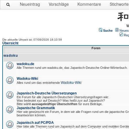
Neueintrag
Vorschläge
Kommentare
Stichworte
W
Suche
Neues
Reg
Die aktuelle Uhrzeit ist: 07/08/2026 18:10:59
Übersicht
Foren
wadoku
wadoku.de
Alle Themen rund um wadoku.de, das Japanisch-Deutsche Online-Wörterbuch.
Wadoku-Wiki
Wadoku-Wiki
Alles rund um das entstehende
Japanisch-Deutsche Übersetzungen
Ein Forum für alle Japanisch-Deutschen Übersetzungsfragen wie:
Was bedeutet
xyz
auf Deutsch? Was heißt
zyx
auf Japanisch?
Bitte wählt
aussagekräftige Überschriften
für eure Beiträge.
Japanische Grammatik
Hier wie gewünscht ein Forum, in dem wir alle Fragen rund um die japanische 
beantworten können.
Japanisch auf PC/PDA
Hier bitte alle Themen rund um Japanisch auf dem Computer und mobilen Gerät