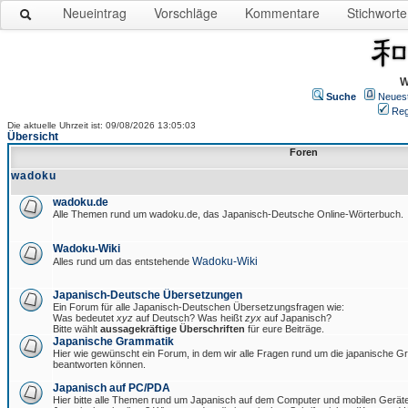
Neueintrag
Vorschläge
Kommentare
Stichworte
W
Suche
Neues
Reg
Die aktuelle Uhrzeit ist: 09/08/2026 13:05:03
Übersicht
Foren
wadoku
wadoku.de
Alle Themen rund um wadoku.de, das Japanisch-Deutsche Online-Wörterbuch.
Wadoku-Wiki
Wadoku-Wiki
Alles rund um das entstehende
Japanisch-Deutsche Übersetzungen
Ein Forum für alle Japanisch-Deutschen Übersetzungsfragen wie:
Was bedeutet
xyz
auf Deutsch? Was heißt
zyx
auf Japanisch?
Bitte wählt
aussagekräftige Überschriften
für eure Beiträge.
Japanische Grammatik
Hier wie gewünscht ein Forum, in dem wir alle Fragen rund um die japanische 
beantworten können.
Japanisch auf PC/PDA
Hier bitte alle Themen rund um Japanisch auf dem Computer und mobilen Gerät