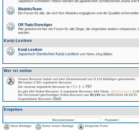
Japanisch schreiben? Wieso werden die japanischen Schriftzeichen (Kana und Ka
WadokuTeam
Ein Forum für alle, die sich fürs Wadoku engagieren und die Qualität sicherstellen
Off-Topic/Sonstiges
Wie gewünscht hier ein Forum für alle Dinge, die nirgendwo anders reinpassen, si
werden.
Kanji-Lexikon
Kanji-Lexikon
Japanisch-Deutsches Kanji-Lexikon
von Hans-Jörg Bibiko
Wer ist online
Unsere Benutzer haben auf eine Gesamtanzahl von 9,114 Beiträgen geantwortet
Wir haben 4,561 registrierte Benutzer
パントン787
Der neueste registrierte Benutzer ist
Es gibt 644 Online-Benutzer: 0 registrierte Benutzer, 644 Gäste [
Administrator
] [
M
Die Höchstzahl gleichzeitiger Online-Benutzer war
90,230
am 16/02/2024 09:28:16
Gast
Angemeldete Benutzer:
Eingeben
Benutzername:
Passwort:
Neue Beiträge
Keine neuen Beiträge
Gesperrte Foren