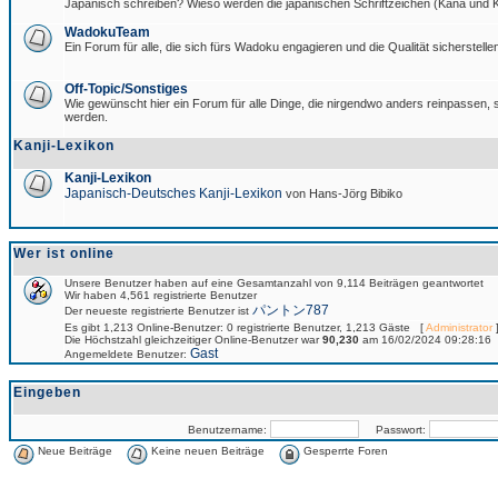
Japanisch schreiben? Wieso werden die japanischen Schriftzeichen (Kana und Ka
WadokuTeam
Ein Forum für alle, die sich fürs Wadoku engagieren und die Qualität sicherstellen
Off-Topic/Sonstiges
Wie gewünscht hier ein Forum für alle Dinge, die nirgendwo anders reinpassen, si
werden.
Kanji-Lexikon
Kanji-Lexikon
Japanisch-Deutsches Kanji-Lexikon
von Hans-Jörg Bibiko
Wer ist online
Unsere Benutzer haben auf eine Gesamtanzahl von 9,114 Beiträgen geantwortet
Wir haben 4,561 registrierte Benutzer
パントン787
Der neueste registrierte Benutzer ist
Es gibt 1,213 Online-Benutzer: 0 registrierte Benutzer, 1,213 Gäste [
Administrator
]
Die Höchstzahl gleichzeitiger Online-Benutzer war
90,230
am 16/02/2024 09:28:16
Gast
Angemeldete Benutzer:
Eingeben
Benutzername:
Passwort:
Neue Beiträge
Keine neuen Beiträge
Gesperrte Foren