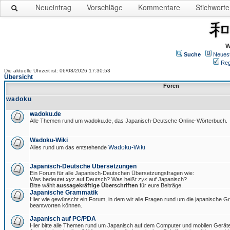
Neueintrag
Vorschläge
Kommentare
Stichworte
W
Suche
Neues
Reg
Die aktuelle Uhrzeit ist: 06/08/2026 17:30:53
Übersicht
Foren
wadoku
wadoku.de
Alle Themen rund um wadoku.de, das Japanisch-Deutsche Online-Wörterbuch.
Wadoku-Wiki
Wadoku-Wiki
Alles rund um das entstehende
Japanisch-Deutsche Übersetzungen
Ein Forum für alle Japanisch-Deutschen Übersetzungsfragen wie:
Was bedeutet
xyz
auf Deutsch? Was heißt
zyx
auf Japanisch?
Bitte wählt
aussagekräftige Überschriften
für eure Beiträge.
Japanische Grammatik
Hier wie gewünscht ein Forum, in dem wir alle Fragen rund um die japanische 
beantworten können.
Japanisch auf PC/PDA
Hier bitte alle Themen rund um Japanisch auf dem Computer und mobilen Gerät