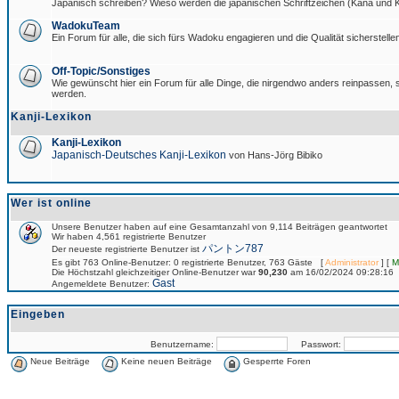
Japanisch schreiben? Wieso werden die japanischen Schriftzeichen (Kana und Ka
WadokuTeam
Ein Forum für alle, die sich fürs Wadoku engagieren und die Qualität sicherstellen
Off-Topic/Sonstiges
Wie gewünscht hier ein Forum für alle Dinge, die nirgendwo anders reinpassen, si
werden.
Kanji-Lexikon
Kanji-Lexikon
Japanisch-Deutsches Kanji-Lexikon
von Hans-Jörg Bibiko
Wer ist online
Unsere Benutzer haben auf eine Gesamtanzahl von 9,114 Beiträgen geantwortet
Wir haben 4,561 registrierte Benutzer
パントン787
Der neueste registrierte Benutzer ist
Es gibt 763 Online-Benutzer: 0 registrierte Benutzer, 763 Gäste [
Administrator
] [
M
Die Höchstzahl gleichzeitiger Online-Benutzer war
90,230
am 16/02/2024 09:28:16
Gast
Angemeldete Benutzer:
Eingeben
Benutzername:
Passwort:
Neue Beiträge
Keine neuen Beiträge
Gesperrte Foren