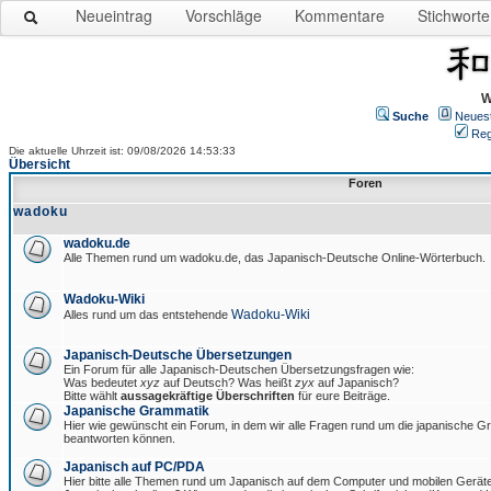
Neueintrag
Vorschläge
Kommentare
Stichworte
W
Suche
Neues
Reg
Die aktuelle Uhrzeit ist: 09/08/2026 14:53:33
Übersicht
Foren
wadoku
wadoku.de
Alle Themen rund um wadoku.de, das Japanisch-Deutsche Online-Wörterbuch.
Wadoku-Wiki
Wadoku-Wiki
Alles rund um das entstehende
Japanisch-Deutsche Übersetzungen
Ein Forum für alle Japanisch-Deutschen Übersetzungsfragen wie:
Was bedeutet
xyz
auf Deutsch? Was heißt
zyx
auf Japanisch?
Bitte wählt
aussagekräftige Überschriften
für eure Beiträge.
Japanische Grammatik
Hier wie gewünscht ein Forum, in dem wir alle Fragen rund um die japanische 
beantworten können.
Japanisch auf PC/PDA
Hier bitte alle Themen rund um Japanisch auf dem Computer und mobilen Gerät