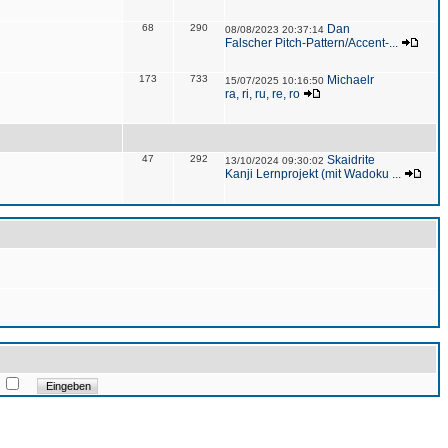
68
290
Dan
08/08/2023 20:37:14
Falscher Pitch-Pattern/Accent-...
173
733
Michaelr
15/07/2025 10:16:50
ra, ri, ru, re, ro
47
292
Skaidrite
13/10/2024 09:30:02
Kanji Lernprojekt (mit Wadoku ...