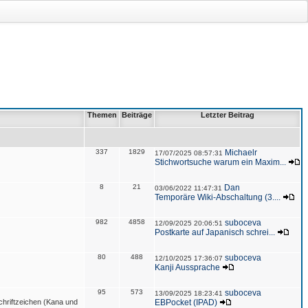
Themen
Beiträge
Letzter Beitrag
337
1829
Michaelr
17/07/2025 08:57:31
Stichwortsuche warum ein Maxim...
8
21
Dan
03/06/2022 11:47:31
Temporäre Wiki-Abschaltung (3....
982
4858
suboceva
12/09/2025 20:06:51
Postkarte auf Japanisch schrei...
80
488
suboceva
12/10/2025 17:36:07
Kanji Aussprache
95
573
suboceva
13/09/2025 18:23:41
hriftzeichen (Kana und
EBPocket (IPAD)