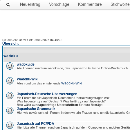
Neueintrag
Vorschläge
Kommentare
Stichworte
Die aktuelle Uhrzeit ist: 06/08/2026 04:46:38
Übersicht
wadoku
wadoku.de
Alle Themen rund um wadoku.de, das Japanisch-Deutsche Online-Wörterbuch.
Wadoku-Wiki
Wadoku-Wiki
Alles rund um das entstehende
Japanisch-Deutsche Übersetzungen
Ein Forum für alle Japanisch-Deutschen Übersetzungsfragen wie:
Was bedeutet
xyz
auf Deutsch? Was heißt
zyx
auf Japanisch?
Bitte wählt
aussagekräftige Überschriften
für eure Beiträge.
Japanische Grammatik
Hier wie gewünscht ein Forum, in dem wir alle Fragen rund um die japanische 
Japanisch auf PC/PDA
Hier bitte alle Themen rund um Japanisch auf dem Computer und mobilen Gerät