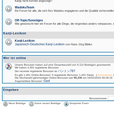
Kanji) nicht korrekt angezeigt?
WadokuTeam
Ein Forum für alle, die sich fürs Wadoku engagieren und die Qualität sicherstellen
Off-Topic/Sonstiges
Wie gewünscht hier ein Forum für alle Dinge, die nirgendwo anders reinpassen, s
Kanji-Lexikon
Kanji-Lexikon
Japanisch-Deutsches Kanji-Lexikon
von Hans-Jörg Bibiko
Wer ist online
Unsere Benutzer haben auf eine Gesamtanzahl von 9,114 Beiträgen geantwortet
Wir haben 4,561 registrierte Benutzer
パントン787
Der neueste registrierte Benutzer ist
Es gibt 1,461 Online-Benutzer: 0 registrierte Benutzer, 1,461 Gäste [
Administrator
]
Die Höchstzahl gleichzeitiger Online-Benutzer war
90,230
am 16/02/2024 09:28:16
Gast
Angemeldete Benutzer:
Eingeben
Benutzername:
Neue Beiträge
Keine neuen Beiträge
Gesperrte Foren