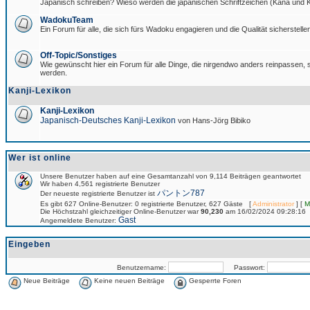
Japanisch schreiben? Wieso werden die japanischen Schriftzeichen (Kana und Ka
WadokuTeam
Ein Forum für alle, die sich fürs Wadoku engagieren und die Qualität sicherstellen
Off-Topic/Sonstiges
Wie gewünscht hier ein Forum für alle Dinge, die nirgendwo anders reinpassen, si
werden.
Kanji-Lexikon
Kanji-Lexikon
Japanisch-Deutsches Kanji-Lexikon
von Hans-Jörg Bibiko
Wer ist online
Unsere Benutzer haben auf eine Gesamtanzahl von 9,114 Beiträgen geantwortet
Wir haben 4,561 registrierte Benutzer
パントン787
Der neueste registrierte Benutzer ist
Es gibt 627 Online-Benutzer: 0 registrierte Benutzer, 627 Gäste [
Administrator
] [
M
Die Höchstzahl gleichzeitiger Online-Benutzer war
90,230
am 16/02/2024 09:28:16
Gast
Angemeldete Benutzer:
Eingeben
Benutzername:
Passwort:
Neue Beiträge
Keine neuen Beiträge
Gesperrte Foren