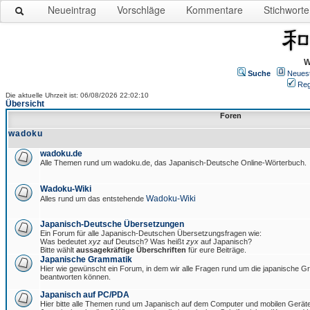
Neueintrag
Vorschläge
Kommentare
Stichworte
W
Suche
Neues
Reg
Die aktuelle Uhrzeit ist: 06/08/2026 22:02:10
Übersicht
Foren
wadoku
wadoku.de
Alle Themen rund um wadoku.de, das Japanisch-Deutsche Online-Wörterbuch.
Wadoku-Wiki
Wadoku-Wiki
Alles rund um das entstehende
Japanisch-Deutsche Übersetzungen
Ein Forum für alle Japanisch-Deutschen Übersetzungsfragen wie:
Was bedeutet
xyz
auf Deutsch? Was heißt
zyx
auf Japanisch?
Bitte wählt
aussagekräftige Überschriften
für eure Beiträge.
Japanische Grammatik
Hier wie gewünscht ein Forum, in dem wir alle Fragen rund um die japanische 
beantworten können.
Japanisch auf PC/PDA
Hier bitte alle Themen rund um Japanisch auf dem Computer und mobilen Gerät