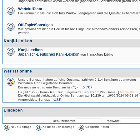
Japanisch schreiben? Wieso werden die japanischen Schriftzeichen (Kana und Ka
WadokuTeam
Ein Forum für alle, die sich fürs Wadoku engagieren und die Qualität sicherstellen
Off-Topic/Sonstiges
Wie gewünscht hier ein Forum für alle Dinge, die nirgendwo anders reinpassen, si
werden.
Kanji-Lexikon
Kanji-Lexikon
Japanisch-Deutsches Kanji-Lexikon
von Hans-Jörg Bibiko
Wer ist online
Unsere Benutzer haben auf eine Gesamtanzahl von 9,114 Beiträgen geantwortet
Wir haben 4,561 registrierte Benutzer
パントン787
Der neueste registrierte Benutzer ist
Es gibt 1,292 Online-Benutzer: 0 registrierte Benutzer, 1,292 Gäste [
Administrator
]
Die Höchstzahl gleichzeitiger Online-Benutzer war
90,230
am 16/02/2024 09:28:16
Gast
Angemeldete Benutzer:
Eingeben
Benutzername:
Passwort:
Neue Beiträge
Keine neuen Beiträge
Gesperrte Foren