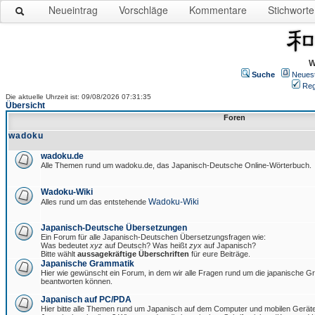
Neueintrag
Vorschläge
Kommentare
Stichworte
W
Suche
Neues
Reg
Die aktuelle Uhrzeit ist: 09/08/2026 07:31:35
Übersicht
Foren
wadoku
wadoku.de
Alle Themen rund um wadoku.de, das Japanisch-Deutsche Online-Wörterbuch.
Wadoku-Wiki
Wadoku-Wiki
Alles rund um das entstehende
Japanisch-Deutsche Übersetzungen
Ein Forum für alle Japanisch-Deutschen Übersetzungsfragen wie:
Was bedeutet
xyz
auf Deutsch? Was heißt
zyx
auf Japanisch?
Bitte wählt
aussagekräftige Überschriften
für eure Beiträge.
Japanische Grammatik
Hier wie gewünscht ein Forum, in dem wir alle Fragen rund um die japanische 
beantworten können.
Japanisch auf PC/PDA
Hier bitte alle Themen rund um Japanisch auf dem Computer und mobilen Gerät