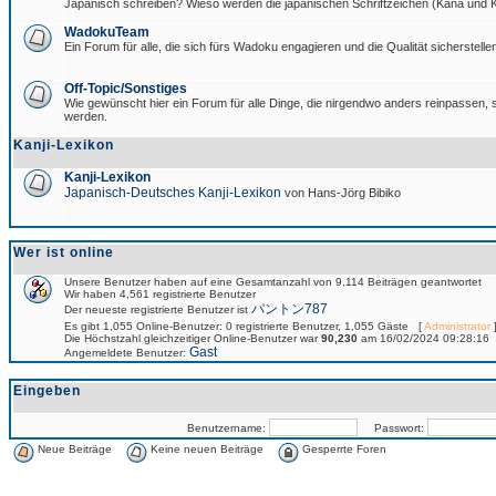
Japanisch schreiben? Wieso werden die japanischen Schriftzeichen (Kana und Ka
WadokuTeam
Ein Forum für alle, die sich fürs Wadoku engagieren und die Qualität sicherstellen
Off-Topic/Sonstiges
Wie gewünscht hier ein Forum für alle Dinge, die nirgendwo anders reinpassen, si
werden.
Kanji-Lexikon
Kanji-Lexikon
Japanisch-Deutsches Kanji-Lexikon
von Hans-Jörg Bibiko
Wer ist online
Unsere Benutzer haben auf eine Gesamtanzahl von 9,114 Beiträgen geantwortet
Wir haben 4,561 registrierte Benutzer
パントン787
Der neueste registrierte Benutzer ist
Es gibt 1,055 Online-Benutzer: 0 registrierte Benutzer, 1,055 Gäste [
Administrator
]
Die Höchstzahl gleichzeitiger Online-Benutzer war
90,230
am 16/02/2024 09:28:16
Gast
Angemeldete Benutzer:
Eingeben
Benutzername:
Passwort:
Neue Beiträge
Keine neuen Beiträge
Gesperrte Foren