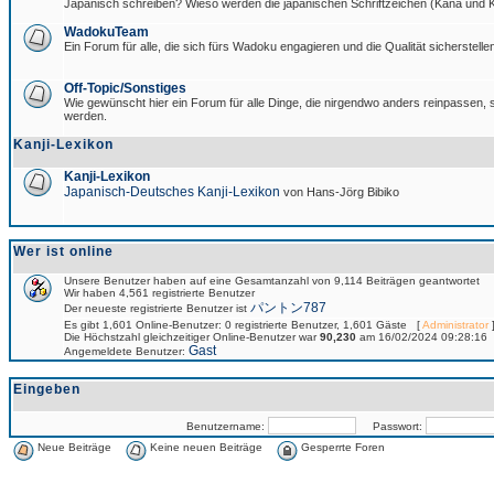
Japanisch schreiben? Wieso werden die japanischen Schriftzeichen (Kana und Ka
WadokuTeam
Ein Forum für alle, die sich fürs Wadoku engagieren und die Qualität sicherstellen
Off-Topic/Sonstiges
Wie gewünscht hier ein Forum für alle Dinge, die nirgendwo anders reinpassen, si
werden.
Kanji-Lexikon
Kanji-Lexikon
Japanisch-Deutsches Kanji-Lexikon
von Hans-Jörg Bibiko
Wer ist online
Unsere Benutzer haben auf eine Gesamtanzahl von 9,114 Beiträgen geantwortet
Wir haben 4,561 registrierte Benutzer
パントン787
Der neueste registrierte Benutzer ist
Es gibt 1,601 Online-Benutzer: 0 registrierte Benutzer, 1,601 Gäste [
Administrator
]
Die Höchstzahl gleichzeitiger Online-Benutzer war
90,230
am 16/02/2024 09:28:16
Gast
Angemeldete Benutzer:
Eingeben
Benutzername:
Passwort:
Neue Beiträge
Keine neuen Beiträge
Gesperrte Foren