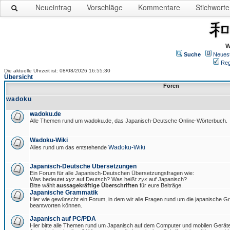
Neueintrag
Vorschläge
Kommentare
Stichworte
W
Suche
Neues
Reg
Die aktuelle Uhrzeit ist: 08/08/2026 16:55:30
Übersicht
Foren
wadoku
wadoku.de
Alle Themen rund um wadoku.de, das Japanisch-Deutsche Online-Wörterbuch.
Wadoku-Wiki
Wadoku-Wiki
Alles rund um das entstehende
Japanisch-Deutsche Übersetzungen
Ein Forum für alle Japanisch-Deutschen Übersetzungsfragen wie:
Was bedeutet
xyz
auf Deutsch? Was heißt
zyx
auf Japanisch?
Bitte wählt
aussagekräftige Überschriften
für eure Beiträge.
Japanische Grammatik
Hier wie gewünscht ein Forum, in dem wir alle Fragen rund um die japanische 
beantworten können.
Japanisch auf PC/PDA
Hier bitte alle Themen rund um Japanisch auf dem Computer und mobilen Gerät