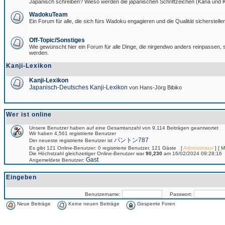
Japanisch schreiben? Wieso werden die japanischen Schriftzeichen (Kana und Ka
WadokuTeam
Ein Forum für alle, die sich fürs Wadoku engagieren und die Qualität sicherstellen
Off-Topic/Sonstiges
Wie gewünscht hier ein Forum für alle Dinge, die nirgendwo anders reinpassen, si
werden.
Kanji-Lexikon
Kanji-Lexikon
Japanisch-Deutsches Kanji-Lexikon
von Hans-Jörg Bibiko
Wer ist online
Unsere Benutzer haben auf eine Gesamtanzahl von 9,114 Beiträgen geantwortet
Wir haben 4,561 registrierte Benutzer
パントン787
Der neueste registrierte Benutzer ist
Es gibt 121 Online-Benutzer: 0 registrierte Benutzer, 121 Gäste [
Administrator
] [
M
Die Höchstzahl gleichzeitiger Online-Benutzer war
90,230
am 16/02/2024 09:28:16
Gast
Angemeldete Benutzer:
Eingeben
Benutzername:
Passwort:
Neue Beiträge
Keine neuen Beiträge
Gesperrte Foren