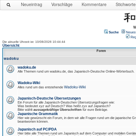
Neueintrag
Vorschläge
Kommentare
Stichworte
W
Suche
Neues
Reg
Die aktuelle Uhrzeit ist: 10/08/2026 10:44:44
Übersicht
Foren
wadoku
wadoku.de
Alle Themen rund um wadoku.de, das Japanisch-Deutsche Online-Wörterbuch.
Wadoku-Wiki
Wadoku-Wiki
Alles rund um das entstehende
Japanisch-Deutsche Übersetzungen
Ein Forum für alle Japanisch-Deutschen Übersetzungsfragen wie:
Was bedeutet
xyz
auf Deutsch? Was heißt
zyx
auf Japanisch?
Bitte wählt
aussagekräftige Überschriften
für eure Beiträge.
Japanische Grammatik
Hier wie gewünscht ein Forum, in dem wir alle Fragen rund um die japanische 
beantworten können.
Japanisch auf PC/PDA
Hier bitte alle Themen rund um Japanisch auf dem Computer und mobilen Gerät