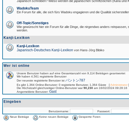
Japanisch schreiben? Wieso werden die japanischen Schriftzeichen (Kana und Ka
WadokuTeam
Ein Forum für alle, die sich fürs Wadoku engagieren und die Qualität sicherstellen
Off-Topic/Sonstiges
Wie gewünscht hier ein Forum für alle Dinge, die nirgendwo anders reinpassen, si
werden.
Kanji-Lexikon
Kanji-Lexikon
Japanisch-Deutsches Kanji-Lexikon
von Hans-Jörg Bibiko
Wer ist online
Unsere Benutzer haben auf eine Gesamtanzahl von 9,114 Beiträgen geantwortet
Wir haben 4,561 registrierte Benutzer
パントン787
Der neueste registrierte Benutzer ist
Es gibt 1,364 Online-Benutzer: 0 registrierte Benutzer, 1,364 Gäste [
Administrator
]
Die Höchstzahl gleichzeitiger Online-Benutzer war
90,230
am 16/02/2024 09:28:16
Gast
Angemeldete Benutzer:
Eingeben
Benutzername:
Passwort:
Neue Beiträge
Keine neuen Beiträge
Gesperrte Foren