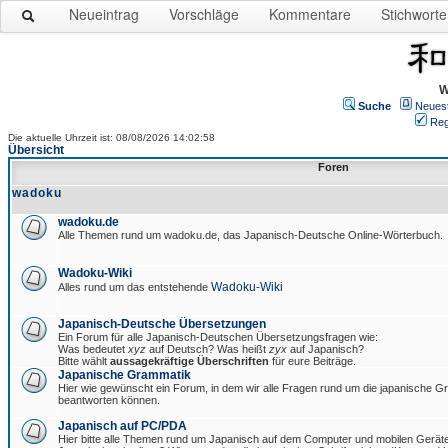
Neueintrag
Vorschläge
Kommentare
Stichworte
W
Suche
Neues
Reg
Die aktuelle Uhrzeit ist: 08/08/2026 14:02:58
Übersicht
Foren
wadoku
wadoku.de
Alle Themen rund um wadoku.de, das Japanisch-Deutsche Online-Wörterbuch.
Wadoku-Wiki
Wadoku-Wiki
Alles rund um das entstehende
Japanisch-Deutsche Übersetzungen
Ein Forum für alle Japanisch-Deutschen Übersetzungsfragen wie:
Was bedeutet
xyz
auf Deutsch? Was heißt
zyx
auf Japanisch?
Bitte wählt
aussagekräftige Überschriften
für eure Beiträge.
Japanische Grammatik
Hier wie gewünscht ein Forum, in dem wir alle Fragen rund um die japanische 
beantworten können.
Japanisch auf PC/PDA
Hier bitte alle Themen rund um Japanisch auf dem Computer und mobilen Gerät