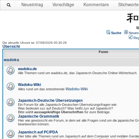
Neueintrag
Vorschläge
Kommentare
Stichworte
W
Suche
Neues
Reg
Die aktuelle Uhrzeit ist: 07/08/2026 00:30:28
Übersicht
Foren
wadoku
wadoku.de
Alle Themen rund um wadoku.de, das Japanisch-Deutsche Online-Wörterbuch.
Wadoku-Wiki
Wadoku-Wiki
Alles rund um das entstehende
Japanisch-Deutsche Übersetzungen
Ein Forum für alle Japanisch-Deutschen Übersetzungsfragen wie:
Was bedeutet
xyz
auf Deutsch? Was heißt
zyx
auf Japanisch?
Bitte wählt
aussagekräftige Überschriften
für eure Beiträge.
Japanische Grammatik
Hier wie gewünscht ein Forum, in dem wir alle Fragen rund um die japanische 
beantworten können.
Japanisch auf PC/PDA
Hier bitte alle Themen rund um Japanisch auf dem Computer und mobilen Gerät