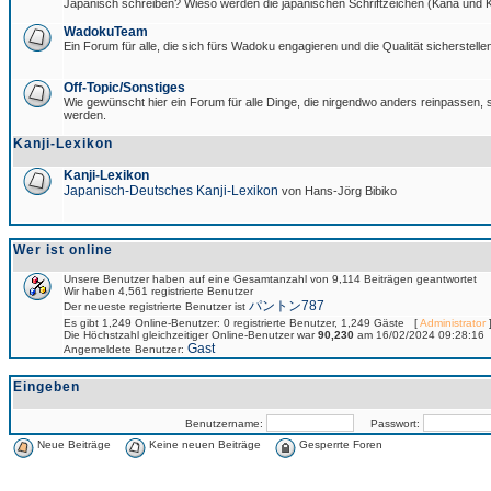
Japanisch schreiben? Wieso werden die japanischen Schriftzeichen (Kana und Ka
WadokuTeam
Ein Forum für alle, die sich fürs Wadoku engagieren und die Qualität sicherstellen
Off-Topic/Sonstiges
Wie gewünscht hier ein Forum für alle Dinge, die nirgendwo anders reinpassen, si
werden.
Kanji-Lexikon
Kanji-Lexikon
Japanisch-Deutsches Kanji-Lexikon
von Hans-Jörg Bibiko
Wer ist online
Unsere Benutzer haben auf eine Gesamtanzahl von 9,114 Beiträgen geantwortet
Wir haben 4,561 registrierte Benutzer
パントン787
Der neueste registrierte Benutzer ist
Es gibt 1,249 Online-Benutzer: 0 registrierte Benutzer, 1,249 Gäste [
Administrator
]
Die Höchstzahl gleichzeitiger Online-Benutzer war
90,230
am 16/02/2024 09:28:16
Gast
Angemeldete Benutzer:
Eingeben
Benutzername:
Passwort:
Neue Beiträge
Keine neuen Beiträge
Gesperrte Foren