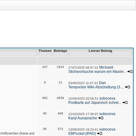
Themen
Beiträge
Letzter Beitrag
337
1829
Michaelr
17/07/2025 08:57:31
Stichwortsuche warum ein Maxim...
8
21
Dan
03/06/2022 11:47:31
Temporäre Wiki-Abschaltung (3....
982
4858
suboceva
12/09/2025 20:06:51
Postkarte auf Japanisch schrei...
80
488
suboceva
12/10/2025 17:36:07
Kanji Aussprache
95
573
suboceva
13/09/2025 18:23:41
hriftzeichen (Kana und
EBPocket (IPAD)