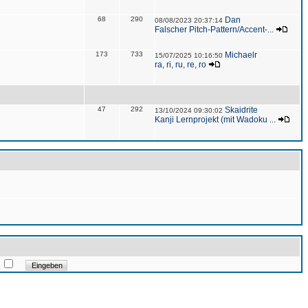
68
290
Dan
08/08/2023 20:37:14
Falscher Pitch-Pattern/Accent-...
173
733
Michaelr
15/07/2025 10:16:50
ra, ri, ru, re, ro
47
292
Skaidrite
13/10/2024 09:30:02
Kanji Lernprojekt (mit Wadoku ...