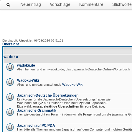
Neueintrag
Vorschläge
Kommentare
Stichworte
Die aktuelle Uhrzeit ist: 06/08/2026 02:51:51
Übersicht
wadoku
wadoku.de
Alle Themen rund um wadoku.de, das Japanisch-Deutsche Online-Wörterbuch.
Wadoku-Wiki
Wadoku-Wiki
Alles rund um das entstehende
Japanisch-Deutsche Übersetzungen
Ein Forum für alle Japanisch-Deutschen Übersetzungsfragen wie:
Was bedeutet
xyz
auf Deutsch? Was heißt
zyx
auf Japanisch?
Bitte wählt
aussagekräftige Überschriften
für eure Beiträge.
Japanische Grammatik
Hier wie gewünscht ein Forum, in dem wir alle Fragen rund um die japanische 
Japanisch auf PC/PDA
Hier bitte alle Themen rund um Japanisch auf dem Computer und mobilen Gerät