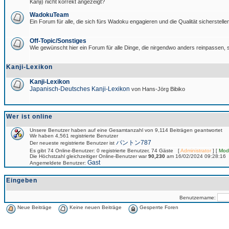
Kanji) nicht korrekt angezeigt?
WadokuTeam
Ein Forum für alle, die sich fürs Wadoku engagieren und die Qualität sicherstellen
Off-Topic/Sonstiges
Wie gewünscht hier ein Forum für alle Dinge, die nirgendwo anders reinpassen, s
Kanji-Lexikon
Kanji-Lexikon
Japanisch-Deutsches Kanji-Lexikon
von Hans-Jörg Bibiko
Wer ist online
Unsere Benutzer haben auf eine Gesamtanzahl von 9,114 Beiträgen geantwortet
Wir haben 4,561 registrierte Benutzer
パントン787
Der neueste registrierte Benutzer ist
Es gibt 74 Online-Benutzer: 0 registrierte Benutzer, 74 Gäste [
Administrator
] [
Mod
Die Höchstzahl gleichzeitiger Online-Benutzer war
90,230
am 16/02/2024 09:28:16
Gast
Angemeldete Benutzer:
Eingeben
Benutzername:
Neue Beiträge
Keine neuen Beiträge
Gesperrte Foren