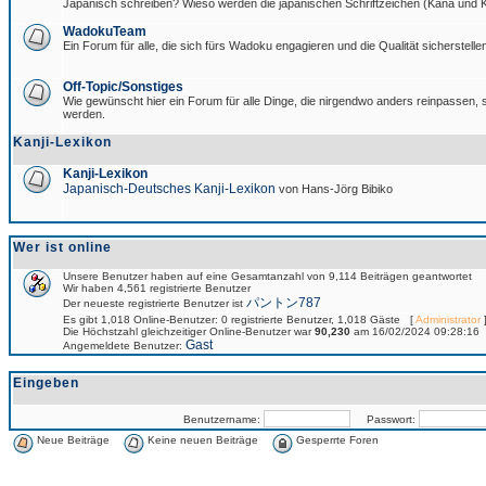
Japanisch schreiben? Wieso werden die japanischen Schriftzeichen (Kana und Ka
WadokuTeam
Ein Forum für alle, die sich fürs Wadoku engagieren und die Qualität sicherstellen
Off-Topic/Sonstiges
Wie gewünscht hier ein Forum für alle Dinge, die nirgendwo anders reinpassen, si
werden.
Kanji-Lexikon
Kanji-Lexikon
Japanisch-Deutsches Kanji-Lexikon
von Hans-Jörg Bibiko
Wer ist online
Unsere Benutzer haben auf eine Gesamtanzahl von 9,114 Beiträgen geantwortet
Wir haben 4,561 registrierte Benutzer
パントン787
Der neueste registrierte Benutzer ist
Es gibt 1,018 Online-Benutzer: 0 registrierte Benutzer, 1,018 Gäste [
Administrator
]
Die Höchstzahl gleichzeitiger Online-Benutzer war
90,230
am 16/02/2024 09:28:16
Gast
Angemeldete Benutzer:
Eingeben
Benutzername:
Passwort:
Neue Beiträge
Keine neuen Beiträge
Gesperrte Foren