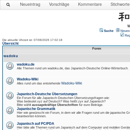
Neueintrag
Vorschläge
Kommentare
Stichworte
W
Suche
Neues
Reg
Die aktuelle Uhrzeit ist: 07/08/2026 17:02:18
Übersicht
Foren
wadoku
wadoku.de
Alle Themen rund um wadoku.de, das Japanisch-Deutsche Online-Wörterbuch.
Wadoku-Wiki
Wadoku-Wiki
Alles rund um das entstehende
Japanisch-Deutsche Übersetzungen
Ein Forum für alle Japanisch-Deutschen Übersetzungsfragen wie:
Was bedeutet
xyz
auf Deutsch? Was heißt
zyx
auf Japanisch?
Bitte wählt
aussagekräftige Überschriften
für eure Beiträge.
Japanische Grammatik
Hier wie gewünscht ein Forum, in dem wir alle Fragen rund um die japanische 
beantworten können.
Japanisch auf PC/PDA
Hier bitte alle Themen rund um Japanisch auf dem Computer und mobilen Gerät