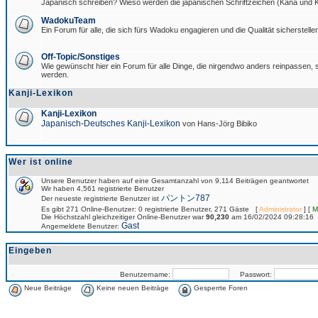
Japanisch schreiben? Wieso werden die japanischen Schriftzeichen (Kana und Ka
WadokuTeam
Ein Forum für alle, die sich fürs Wadoku engagieren und die Qualität sicherstellen
Off-Topic/Sonstiges
Wie gewünscht hier ein Forum für alle Dinge, die nirgendwo anders reinpassen, si
werden.
Kanji-Lexikon
Kanji-Lexikon
Japanisch-Deutsches Kanji-Lexikon
von Hans-Jörg Bibiko
Wer ist online
Unsere Benutzer haben auf eine Gesamtanzahl von 9,114 Beiträgen geantwortet
Wir haben 4,561 registrierte Benutzer
パントン787
Der neueste registrierte Benutzer ist
Es gibt 271 Online-Benutzer: 0 registrierte Benutzer, 271 Gäste [
Administrator
] [
M
Die Höchstzahl gleichzeitiger Online-Benutzer war
90,230
am 16/02/2024 09:28:16
Gast
Angemeldete Benutzer:
Eingeben
Benutzername:
Passwort:
Neue Beiträge
Keine neuen Beiträge
Gesperrte Foren