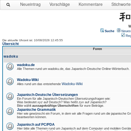
Neueintrag
Vorschläge
Kommentare
Stichworte
W
Suche
Neues
Reg
Die aktuelle Uhrzeit ist: 10/08/2026 12:45:55
Übersicht
Foren
wadoku
wadoku.de
Alle Themen rund um wadoku.de, das Japanisch-Deutsche Online-Wörterbuch.
Wadoku-Wiki
Wadoku-Wiki
Alles rund um das entstehende
Japanisch-Deutsche Übersetzungen
Ein Forum für alle Japanisch-Deutschen Übersetzungsfragen wie:
Was bedeutet
xyz
auf Deutsch? Was heißt
zyx
auf Japanisch?
Bitte wählt
aussagekräftige Überschriften
für eure Beiträge.
Japanische Grammatik
Hier wie gewünscht ein Forum, in dem wir alle Fragen rund um die japanische 
beantworten können.
Japanisch auf PC/PDA
Hier bitte alle Themen rund um Japanisch auf dem Computer und mobilen Gerät