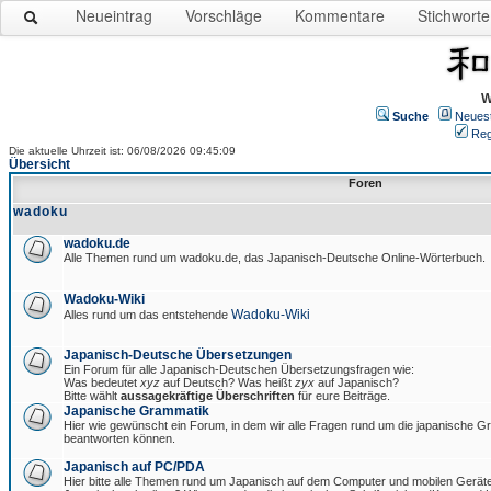
Neueintrag
Vorschläge
Kommentare
Stichworte
W
Suche
Neues
Reg
Die aktuelle Uhrzeit ist: 06/08/2026 09:45:09
Übersicht
Foren
wadoku
wadoku.de
Alle Themen rund um wadoku.de, das Japanisch-Deutsche Online-Wörterbuch.
Wadoku-Wiki
Wadoku-Wiki
Alles rund um das entstehende
Japanisch-Deutsche Übersetzungen
Ein Forum für alle Japanisch-Deutschen Übersetzungsfragen wie:
Was bedeutet
xyz
auf Deutsch? Was heißt
zyx
auf Japanisch?
Bitte wählt
aussagekräftige Überschriften
für eure Beiträge.
Japanische Grammatik
Hier wie gewünscht ein Forum, in dem wir alle Fragen rund um die japanische 
beantworten können.
Japanisch auf PC/PDA
Hier bitte alle Themen rund um Japanisch auf dem Computer und mobilen Gerät