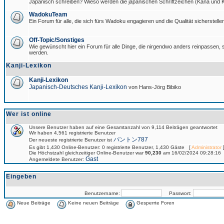
Japanisch schreiben? Wieso werden die japanischen Schriftzeichen (Kana und Ka
WadokuTeam
Ein Forum für alle, die sich fürs Wadoku engagieren und die Qualität sicherstellen
Off-Topic/Sonstiges
Wie gewünscht hier ein Forum für alle Dinge, die nirgendwo anders reinpassen, si
werden.
Kanji-Lexikon
Kanji-Lexikon
Japanisch-Deutsches Kanji-Lexikon
von Hans-Jörg Bibiko
Wer ist online
Unsere Benutzer haben auf eine Gesamtanzahl von 9,114 Beiträgen geantwortet
Wir haben 4,561 registrierte Benutzer
パントン787
Der neueste registrierte Benutzer ist
Es gibt 1,430 Online-Benutzer: 0 registrierte Benutzer, 1,430 Gäste [
Administrator
]
Die Höchstzahl gleichzeitiger Online-Benutzer war
90,230
am 16/02/2024 09:28:16
Gast
Angemeldete Benutzer:
Eingeben
Benutzername:
Passwort:
Neue Beiträge
Keine neuen Beiträge
Gesperrte Foren